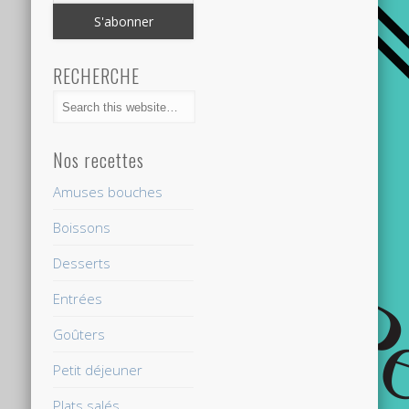
RECHERCHE
Nos recettes
Amuses bouches
Boissons
Desserts
Entrées
Goûters
Petit déjeuner
Plats salés