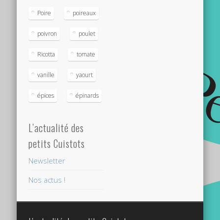
Poire
poireaux
poivron
poulet
Ricotta
tomate
vanille
yaourt
épices
épinards
L’actualité des
petits Cuistots
Newsletter
Nos actus !